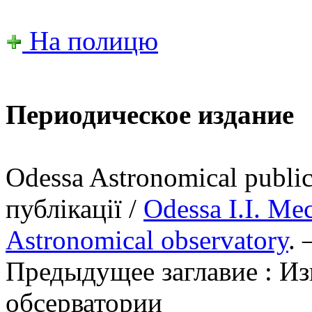
На полицю
Периодическое издание
Odessa Astronomical publi
публікації /
Odessa І.І. Me
Astronomical observatory
. 
Предыдущее заглавие : И
обсерватории