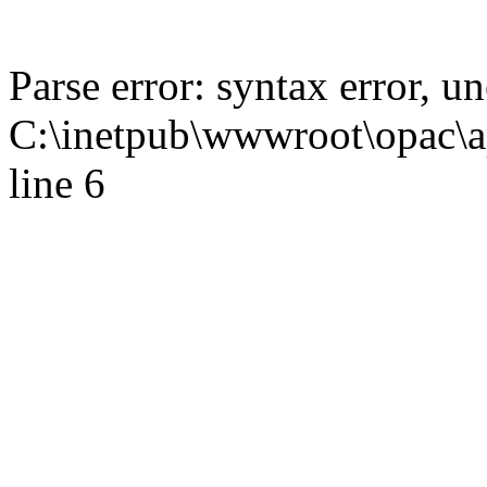
Parse error: syntax error,
C:\inetpub\wwwroot\opac\ap
line 6