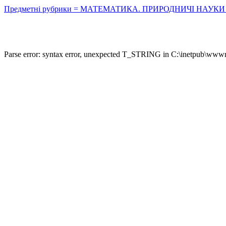
Предметні рубрики = МАТЕМАТИКА. ПРИРОДНИЧІ НАУКИ : Астроно
Parse error: syntax error, unexpected T_STRING in C:\inetpub\wwwro