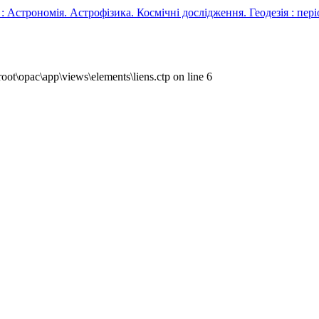
мія. Астрофізика. Космічні дослідження. Геодезія : періодик
ot\opac\app\views\elements\liens.ctp on line 6