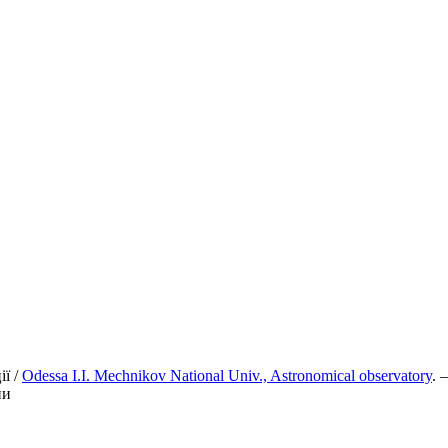
ії /
Odessa І.І. Mechnikov National Univ., Astronomical observatory
. 
ии