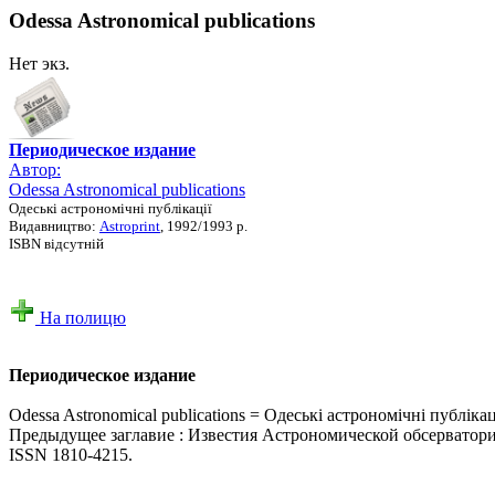
Odessa Astronomical publications
Нет экз.
Периодическое издание
Автор:
Odessa Astronomical publications
Одеські астрономічні публікації
Видавництво:
Astroprint
, 1992/1993 р.
ISBN відсутній
На полицю
Периодическое издание
Odessa Astronomical publications = Одеські астрономічні публікац
Предыдущее заглавие : Известия Астрономической обсерватор
ISSN 1810-4215.