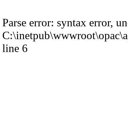
Parse error: syntax error,
C:\inetpub\wwwroot\opac\ap
line 6