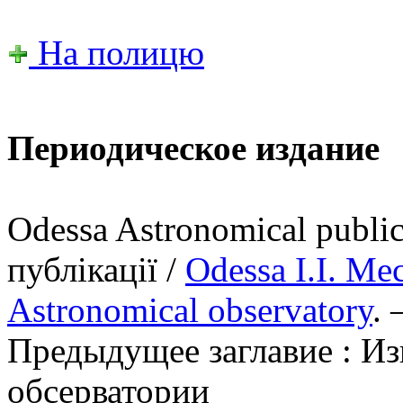
На полицю
Периодическое издание
Odessa Astronomical publi
публікації /
Odessa І.І. Me
Astronomical observatory
. 
Предыдущее заглавие : И
обсерватории